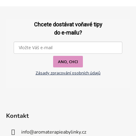
v
l
Z
á
á
d
p
Chcete dostávat voňavé tipy
a
a
do e-mailu?
c
t
í
p
í
r
v
ANO, CHCI
k
Zásady zpracování osobních údajů
y
v
ý
p
i
s
u
Kontakt
info
@
aromaterapieabylinky.cz