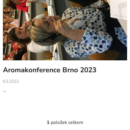
k
ů
Aromakonference Brno 2023
6.5.2023
...
1
položek celkem
O