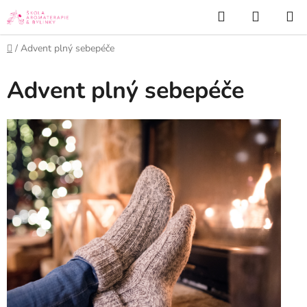
Přejít
Hledat
NÁKUP
na
KOŠÍK
obsah
Domů
/
Advent plný sebepéče
Advent plný sebepéče