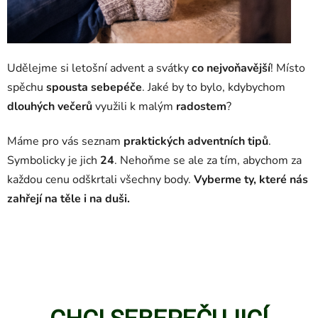
Udělejme si letošní advent a svátky
co nejvoňavější
! Místo
spěchu
spousta sebepéče
. Jaké by to bylo, kdybychom
dlouhých večerů
využili k malým
radostem
?
Máme pro vás seznam
praktických adventních tipů
.
Symbolicky je jich
24
. Nehoňme se ale za tím, abychom za
každou cenu odškrtali všechny body.
Vyberme ty, které nás
zahřejí na těle i na duši.