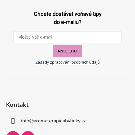
á
p
Chcete dostávat voňavé tipy
a
do e-mailu?
t
í
ANO, CHCI
Zásady zpracování osobních údajů
Kontakt
info
@
aromaterapieabylinky.cz